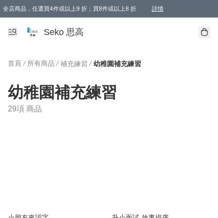
全店商品，任選買4件或以上9 折；買8件或以上8 折
詳情
新會員首次購物即享全單 95 折優惠！
購物滿198, 全單免運
Seko 思高
首頁
/
所有商品
/
/
補充練習
幼稚園補充練習
幼稚園補充練習
29項 商品
小朋友來認字
升小面試-故事排序