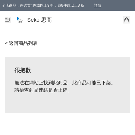
全店商品，任選買4件或以上9 折；買8件或以上8 折
詳情
新會員首次購物即享全單 95 折優惠！
購物滿198, 全單免運
Seko 思高
< 返回商品列表
很抱歉
無法在網站上找到此商品，此商品可能已下架。
請檢查商品連結是否正確。