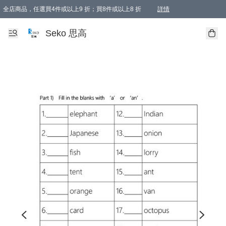
全店商品，任選買4件或以上9 折；買8件或以上8 折
詳情
新會員首次購物即享全單 95 折優惠！
購物滿198, 全單免運
Seko 思高