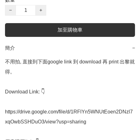
−
+
加至購物車
簡介
−
不用拍, 直接到下面google link 到 download 再 print 出黎就
得。

Download Link: 👇

https://drive.google.com/file/d/1RFlYn5WNUtEoen2DNzl7
xqOwbSSHDuO3/view?usp=sharing
