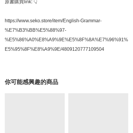
原書購買link: 👇

https://www.seko.store/item/English-Grammar-
%E7%B3%BB%E5%88%97-
%E5%86%A0%E8%A9%9E%E5%8F%8A%E7%96%91%
E5%95%8F%E8%A9%9E/4809120777109504
你可能感興趣的商品