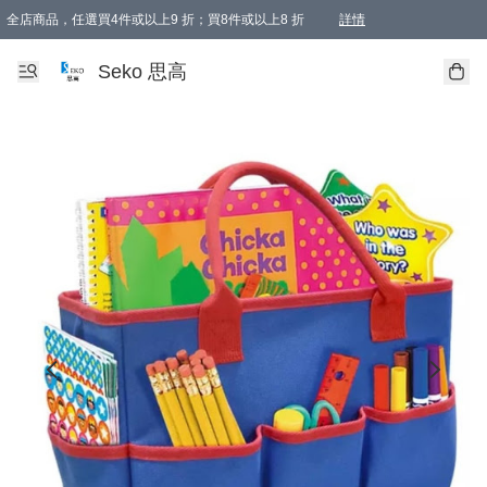
全店商品，任選買4件或以上9 折；買8件或以上8 折
詳情
新會員首次購物即享全單 95 折優惠！
購物滿198, 全單免運
Seko 思高