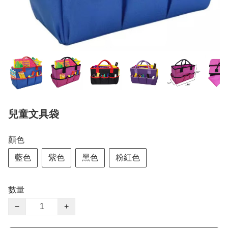
兒童文具袋
顏色
藍色
紫色
黑色
粉紅色
數量
−
+