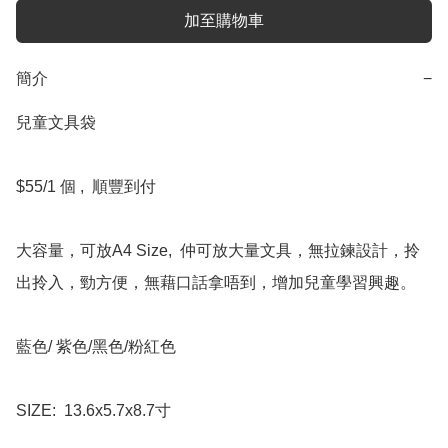
加至購物車
簡介
−
兒童文具袋

$55/1 個 ,  順豐到付

大容量，可放A4 Size,  仲可放大量文具，無拉鍊設計，拎
出拎入，勁方便，無藉口話拿唔到，增加兒童學習興趣。

藍色/ 紫色/黑色/粉紅色

SIZE:  13.6x5.7x8.7寸
