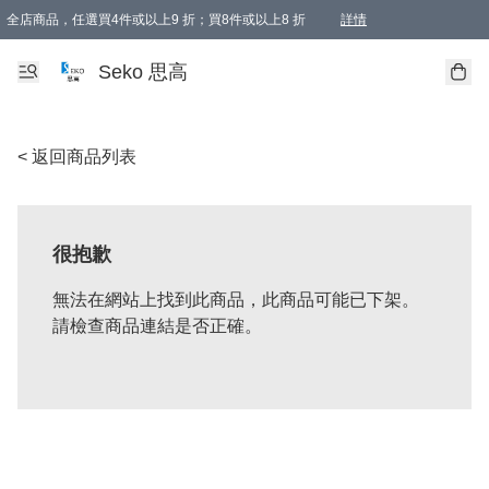
全店商品，任選買4件或以上9 折；買8件或以上8 折
詳情
新會員首次購物即享全單 95 折優惠！
購物滿198, 全單免運
Seko 思高
< 返回商品列表
很抱歉
無法在網站上找到此商品，此商品可能已下架。
請檢查商品連結是否正確。