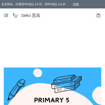
全店商品，任選買4件或以上9 折；買8件或以上8 折
詳情
新會員首次購物即享全單 95 折優惠！
購物滿198, 全單免運
Seko 思高