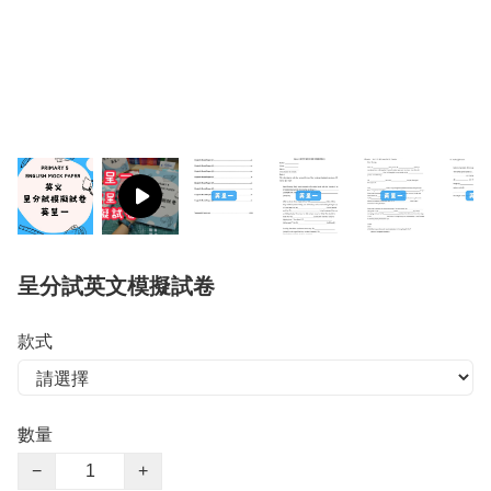
呈分試英文模擬試卷
款式
數量
−
+