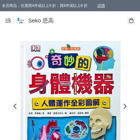
全店商品，任選買4件或以上9 折；買8件或以上8 折
詳情
新會員首次購物即享全單 95 折優惠！
購物滿198, 全單免運
Seko 思高