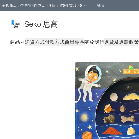
全店商品，任選買4件或以上9 折；買8件或以上8 折
詳情
新會員首次購物即享全單 95 折優惠！
購物滿198, 全單免運
Seko 思高
商品
送貨方式
付款方式
會員專區
關於我們
退貨及退款政策