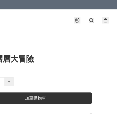
層層大冒險
+
加至購物車
−