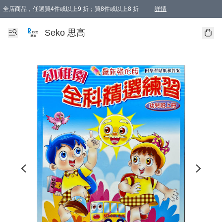
全店商品，任選買4件或以上9 折；買8件或以上8 折
詳情
新會員首次購物即享全單 95 折優惠！
購物滿198, 全單免運
Seko 思高