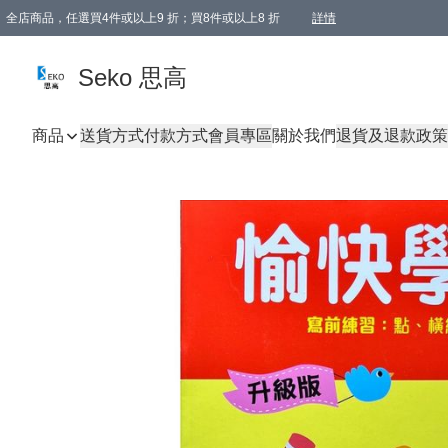
全店商品，任選買4件或以上9 折；買8件或以上8 折
詳情
新會員首次購物即享全單 95 折優惠！
購物滿198, 全單免運
Seko 思高
商品
送貨方式
付款方式
會員專區
關於我們
退貨及退款政策