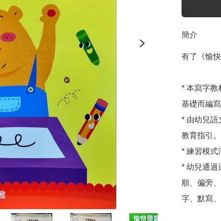
簡介
有了《愉快
* 本寫字
基礎而編寫
* 由幼兒
教育指引。

* 練習模
* 幼兒通
順、偏旁、
字、默寫、