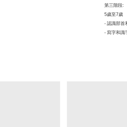
第三階段: 
5歲至7歲

- 認識部
- 寫字和