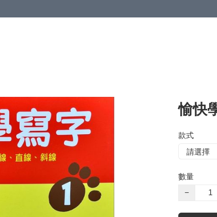
愉快
款式
數量
−