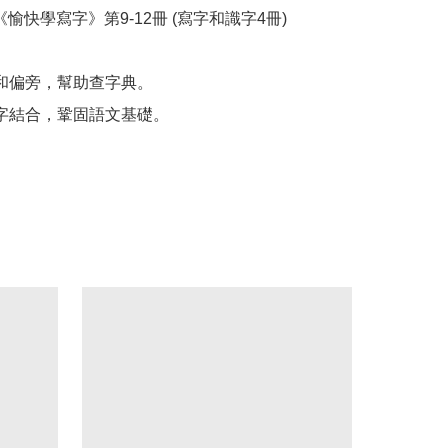
《愉快學寫字》第9-12冊 (寫字和識字4冊)

首和偏旁，幫助查字典。

識字結合，鞏固語文基礎。