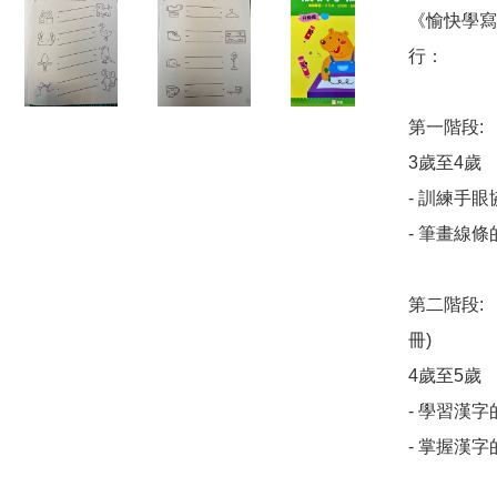
《愉快學寫
行：

第一階段: 
3歲至4歲

- 訓練手眼
- 筆畫線條
第二階段: 
冊)

4歲至5歲

- 學習漢字
- 掌握漢字