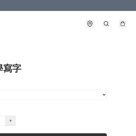
學寫字
+