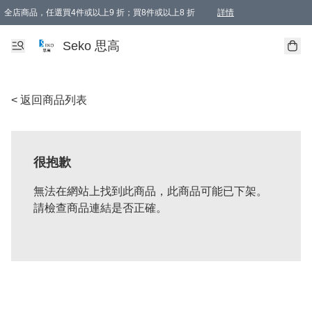
全店商品，任選買4件或以上9 折；買8件或以上8 折
詳情
新會員首次購物即享全單 95 折優惠！
購物滿198, 全單免運
Seko 思高
< 返回商品列表
很抱歉
無法在網站上找到此商品，此商品可能已下架。
請檢查商品連結是否正確。