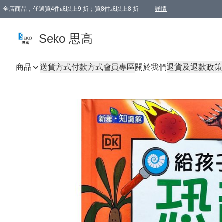
全店商品，任選買4件或以上9 折；買8件或以上8 折
詳情
新會員首次購物即享全單 95 折優惠！
購物滿198, 全單免運
Seko 思高
商品
送貨方式
付款方式
會員專區
關於我們
退貨及退款政策