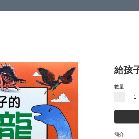
給孩
數量
−
簡介