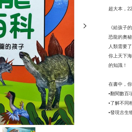
超大本，224
《給孩子的
恐龍的奧秘
人類需要了
你上天下海
的知識！

在書中，你
•翻閱數百
•了解不同
•發現古生