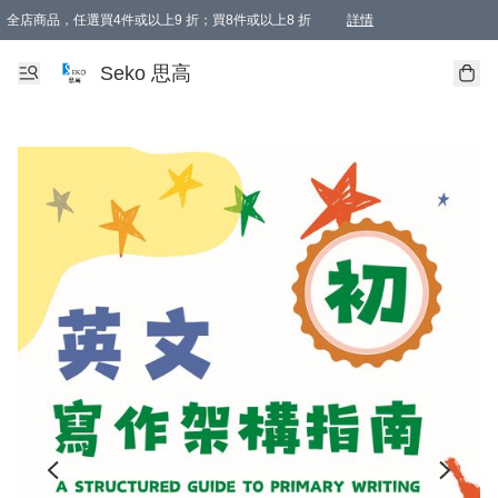
全店商品，任選買4件或以上9 折；買8件或以上8 折
詳情
新會員首次購物即享全單 95 折優惠！
購物滿198, 全單免運
Seko 思高