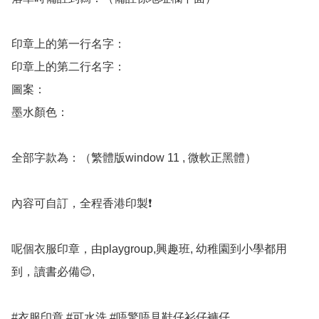
印章上的第一行名字：

印章上的第二行名字：

圖案：

墨水顏色：

全部字款為：（繁體版window 11 , 微軟正黑體）

內容可自訂，全程香港印製❗️

呢個衣服印章，由playgroup,興趣班, 幼稚園到小學都用
到，讀書必備😊,

#衣服印章 #可水洗 #唔驚唔見鞋仔衫仔褲仔。
