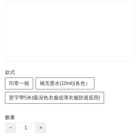
款式
印章一個
補充墨水(10ml)(各色）
熨字帶5米(吸深色衣服或薄衣服防過底用)
數量
−
+