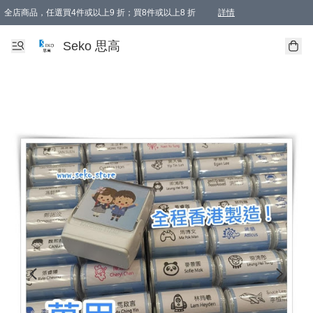
全店商品，任選買4件或以上9 折；買8件或以上8 折
詳情
新會員首次購物即享全單 95 折優惠！
購物滿198, 全單免運
Seko 思高