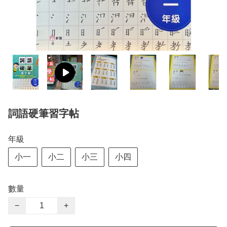
詞語硬筆習字帖
年級
小一
小二
小三
小四
數量
−
+