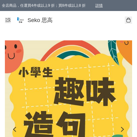
全店商品，任選買4件或以上9 折；買8件或以上8 折
詳情
新會員首次購物即享全單 95 折優惠！
購物滿198, 全單免運
Seko 思高