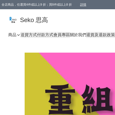
全店商品，任選買4件或以上9 折；買8件或以上8 折
詳情
新會員首次購物即享全單 95 折優惠！
購物滿198, 全單免運
Seko 思高
商品
送貨方式
付款方式
會員專區
關於我們
退貨及退款政策