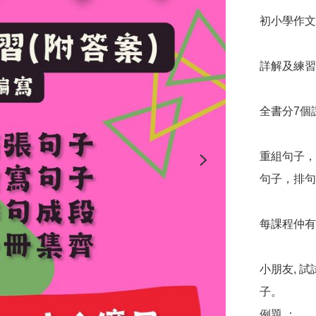
初小學作文
詳解及練習
全書分7個
重組句子，
句子，排句
每課程仲有
小朋友, 
子。

例題 ： 
