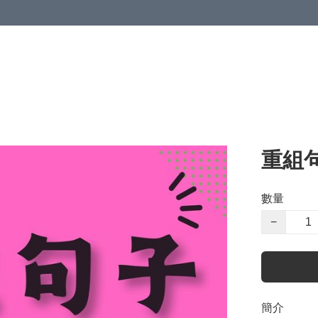
重組
數量
−
簡介