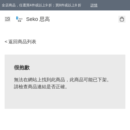
全店商品，任選買4件或以上9 折；買8件或以上8 折
詳情
新會員首次購物即享全單 95 折優惠！
購物滿198, 全單免運
Seko 思高
< 返回商品列表
很抱歉
無法在網站上找到此商品，此商品可能已下架。
請檢查商品連結是否正確。