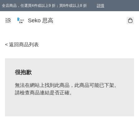
全店商品，任選買4件或以上9 折；買8件或以上8 折
詳情
新會員首次購物即享全單 95 折優惠！
購物滿198, 全單免運
Seko 思高
< 返回商品列表
很抱歉
無法在網站上找到此商品，此商品可能已下架。
請檢查商品連結是否正確。