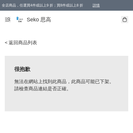
全店商品，任選買4件或以上9 折；買8件或以上8 折
詳情
新會員首次購物即享全單 95 折優惠！
購物滿198, 全單免運
Seko 思高
< 返回商品列表
很抱歉
無法在網站上找到此商品，此商品可能已下架。
請檢查商品連結是否正確。